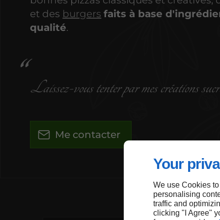
bonnes pizzas classiques et créatives,
et des
burgers
faits à base d'ingrédie
qualité
.
Laissez-vous tenter par mes créations suc
Me contacter
Your priva
We use Cookies to
personalising conte
traffic and optimizi
clicking "I Agree" 