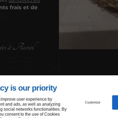
 des
sandwiches
nts frais et de
rées à Auriol.
cy is our priority
 improve user experience by
Customize
nt and ads, as well as analyzing
ng social networks functionalities. By
you consent to the use of Cookies