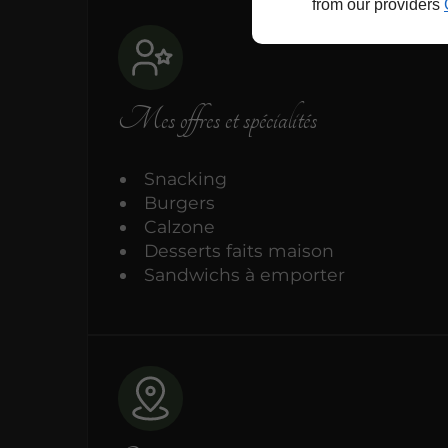
from our providers
Mes offres et spécialités
Snacking
Burgers
Calzone
Desserts faits maison
Sandwichs à emporter